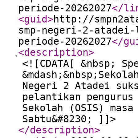
periode-20262027
</li
<guid
>
http://smpn2at
smp-negeri-2-atadei-
periode-20262027
</gu
<description
>
<![CDATA[ &nbsp; Sp
&mdash;&nbsp;Sekola
Negeri 2 Atadei suk
pelantikan pengurus
Sekolah (OSIS) masa
Sabtu&#8230; ]]>
</description
>