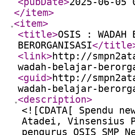
<pubDate
>
2025-06-05 
</item
>
<item
>
<title
>
OSIS : WADAH 
BERORGANISASI
</title
<link
>
http://smpn2at
wadah-belajar-berorg
<guid
>
http://smpn2at
wadah-belajar-berorg
<description
>
<![CDATA[ Spendu ne
Atadei, Vinsensius 
pengurus OSIS SMP N