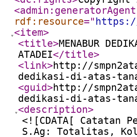
<admin:generatorAgent
rdf:resource
="
https:/
<item
>
<title
>
MENABUR DEDIK
ATADEI
</title
>
<link
>
http://smpn2at
dedikasi-di-atas-tan
<guid
>
http://smpn2at
dedikasi-di-atas-tan
<description
>
<![CDATA[ Catatan P
S.Ag: Totalitas, Ko