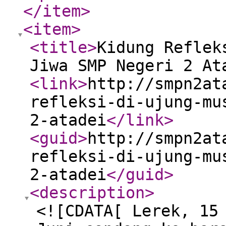
</item
>
<item
>
<title
>
Kidung Reflek
Jiwa SMP Negeri 2 At
<link
>
http://smpn2at
refleksi-di-ujung-mu
2-atadei
</link
>
<guid
>
http://smpn2at
refleksi-di-ujung-mu
2-atadei
</guid
>
<description
>
<![CDATA[ Lerek, 15