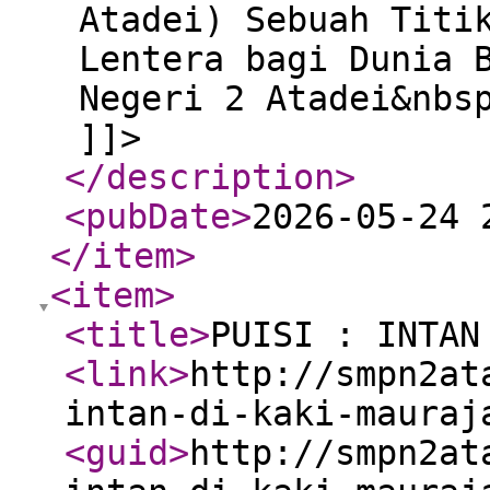
Atadei) Sebuah Titi
Lentera bagi Dunia 
Negeri 2 Atadei&nbs
]]>
</description
>
<pubDate
>
2026-05-24 
</item
>
<item
>
<title
>
PUISI : INTAN
<link
>
http://smpn2at
intan-di-kaki-mauraj
<guid
>
http://smpn2at