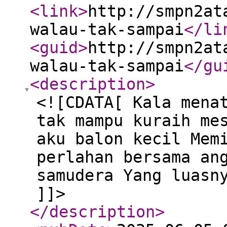
<link
>
http://smpn2at
walau-tak-sampai
</li
<guid
>
http://smpn2at
walau-tak-sampai
</gu
<description
>
<![CDATA[ Kala mena
tak mampu kuraih me
aku balon kecil Mem
perlahan bersama an
samudera Yang luasn
]]>
</description
>