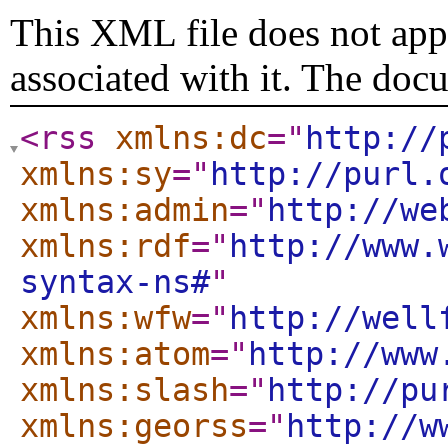
This XML file does not appe
associated with it. The doc
<rss
xmlns:dc
="
http://
xmlns:sy
="
http://purl.
xmlns:admin
="
http://we
xmlns:rdf
="
http://www.
syntax-ns#
"
xmlns:wfw
="
http://well
xmlns:atom
="
http://www
xmlns:slash
="
http://pu
xmlns:georss
="
http://w