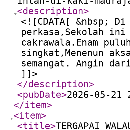
intan-di-kaki-mauraj
<description
>
<![CDATA[ &nbsp; Di
perkasa,Sekolah ini
cakrawala.Enam pulu
singkat,Menenun aks
semangat. Angin dar
]]>
</description
>
<pubDate
>
2026-05-21 
</item
>
<item
>
<title
>
TERGAPAI WALA