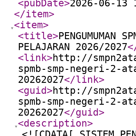
<pubDate
>
2026-06-13 
</item
>
<item
>
<title
>
PENGUMUMAN SP
PELAJARAN 2026/2027
<
<link
>
http://smpn2at
spmb-smp-negeri-2-at
20262027
</link
>
<guid
>
http://smpn2at
spmb-smp-negeri-2-at
20262027
</guid
>
<description
>
<![CDATA[ SISTEM PE