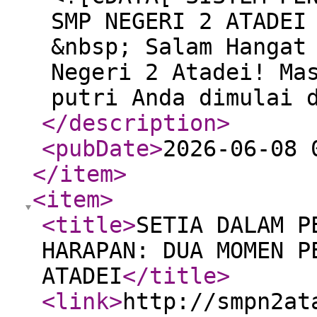
SMP NEGERI 2 ATADEI
&nbsp; Salam Hangat
Negeri 2 Atadei! Ma
putri Anda dimulai 
</description
>
<pubDate
>
2026-06-08 
</item
>
<item
>
<title
>
SETIA DALAM P
HARAPAN: DUA MOMEN P
ATADEI
</title
>
<link
>
http://smpn2at