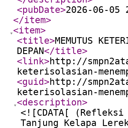
<pubDate
>
2026-06-05 
</item
>
<item
>
<title
>
MEMUTUS KETER
DEPAN
</title
>
<link
>
http://smpn2at
keterisolasian-menem
<guid
>
http://smpn2at
keterisolasian-menem
<description
>
<![CDATA[ (Refleksi
Tanjung Kelapa Lere