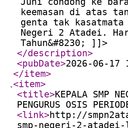
Juni condong ke bar
keemasan di atas ta
genta tak kasatmata
Negeri 2 Atadei. Ha
Tahun&#8230; ]]>
</description
>
<pubDate
>
2026-06-17 
</item
>
<item
>
<title
>
KEPALA SMP NE
PENGURUS OSIS PERIOD
<link
>
http://smpn2at
smp-negeri-2-atadei-