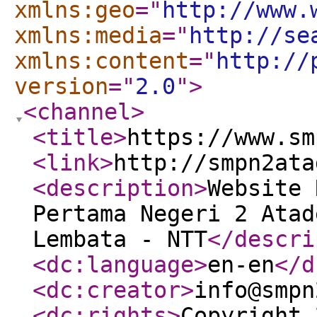
xmlns:geo
="
http://www.
xmlns:media
="
http://se
xmlns:content
="
http://
version
="
2.0
"
>
<channel
>
<title
>
https://www.sm
<link
>
http://smpn2ata
<description
>
Website 
Pertama Negeri 2 Atad
Lembata - NTT
</descri
<dc:language
>
en-en
</d
<dc:creator
>
info@smpn
<dc:rights
>
Copyright 