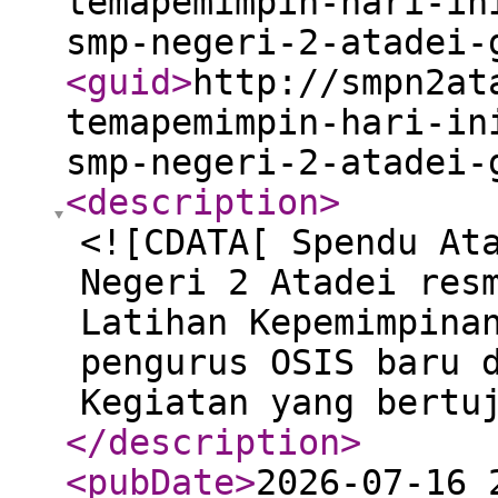
temapemimpin-hari-in
smp-negeri-2-atadei-
<guid
>
http://smpn2at
temapemimpin-hari-in
smp-negeri-2-atadei-
<description
>
<![CDATA[ Spendu At
Negeri 2 Atadei res
Latihan Kepemimpina
pengurus OSIS baru 
Kegiatan yang bertu
</description
>
<pubDate
>
2026-07-16 