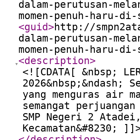
dalam-perutusan-mela
momen-penuh-haru-di-
<guid
>
http://smpn2at
dalam-perutusan-mela
momen-penuh-haru-di-
<description
>
<![CDATA[ &nbsp; LE
2026&nbsp;&ndash; S
yang menguras air m
semangat perjuangan
SMP Negeri 2 Atadei
Kecamatan&#8230; ]]
</description
>