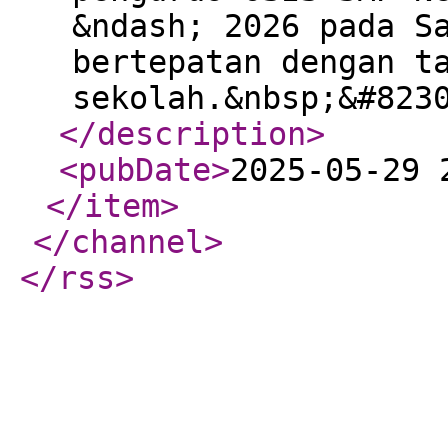
&ndash; 2026 pada S
bertepatan dengan t
sekolah.&nbsp;&#823
</description
>
<pubDate
>
2025-05-29 
</item
>
</channel
>
</rss
>