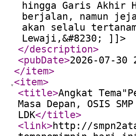
hingga Garis Akhir 
berjalan, namun jej
akan selalu tertana
Lewaji,&#8230; ]]>
</description
>
<pubDate
>
2026-07-30 
</item
>
<item
>
<title
>
Angkat Tema"P
Masa Depan, OSIS SMP
LDK
</title
>
<link
>
http://smpn2at